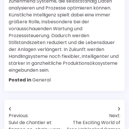
zunehmend Systeme, die selbstständig Daten
analysieren und Prozesse optimieren können.
Künstliche Intelligenz spielt dabei eine immer
größere Rolle, insbesondere bei der
vorausschauenden Wartung und
Prozesssteuerung. Dadurch werden
Stillstandszeiten reduziert und die Lebensdauer
der Anlagen verlängert. In Zukunft werden
Handlingsysteme noch flexibler, intelligenter und
stärker in ganzheitliche Produktionsökosysteme
eingebunden sein.
Posted in
General
Post
Previous:
Next:
navigation
Suivi de chantier et
The Exciting World of